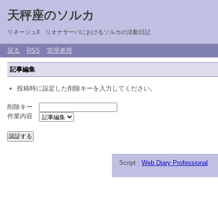
天秤座のソルカ
リネージュII リオナサーバにおけるソルカの活動日記
戻る
RSS
管理者用
記事編集
投稿時に設定した削除キーを入力してください。
削除キー
作業内容
Script :
Web Diary Professional