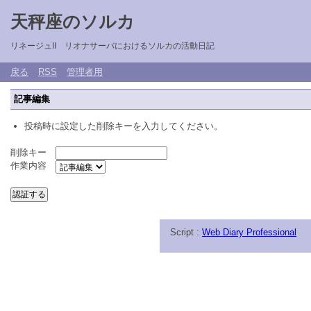
天秤座のソルカ
リネージュII リオナサーバにおけるソルカの活動日記
戻る
RSS
管理者用
記事編集
投稿時に設定した削除キーを入力してください。
削除キー
作業内容
Script :
Web Diary Professional