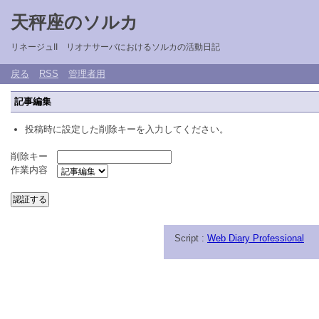
天秤座のソルカ
リネージュII リオナサーバにおけるソルカの活動日記
戻る
RSS
管理者用
記事編集
投稿時に設定した削除キーを入力してください。
削除キー
作業内容
Script :
Web Diary Professional