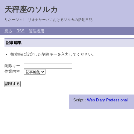
天秤座のソルカ
リネージュII リオナサーバにおけるソルカの活動日記
戻る
RSS
管理者用
記事編集
投稿時に設定した削除キーを入力してください。
削除キー
作業内容
Script :
Web Diary Professional