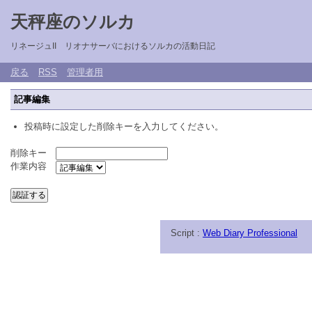
天秤座のソルカ
リネージュII リオナサーバにおけるソルカの活動日記
戻る
RSS
管理者用
記事編集
投稿時に設定した削除キーを入力してください。
削除キー
作業内容
Script :
Web Diary Professional