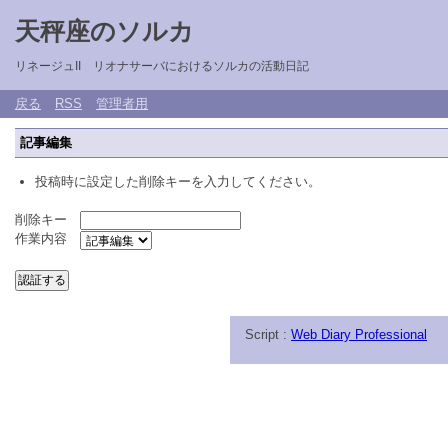
天秤座のソルカ
リネージュII リオナサーバにおけるソルカの活動日記
戻る
RSS
管理者用
記事編集
投稿時に設定した削除キーを入力してください。
削除キー
作業内容
Script :
Web Diary Professional