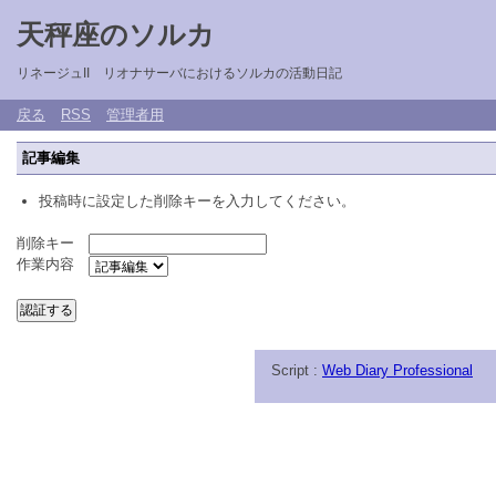
天秤座のソルカ
リネージュII リオナサーバにおけるソルカの活動日記
戻る
RSS
管理者用
記事編集
投稿時に設定した削除キーを入力してください。
削除キー
作業内容
Script :
Web Diary Professional