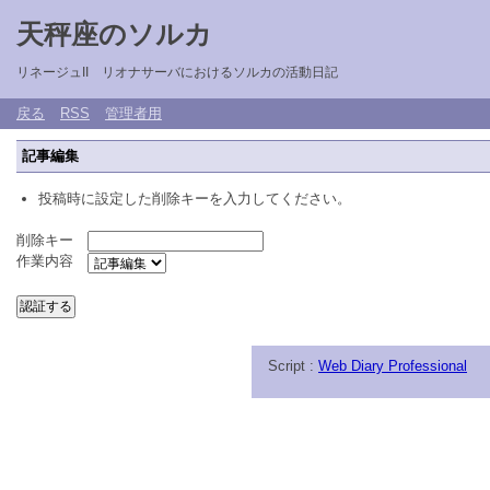
天秤座のソルカ
リネージュII リオナサーバにおけるソルカの活動日記
戻る
RSS
管理者用
記事編集
投稿時に設定した削除キーを入力してください。
削除キー
作業内容
Script :
Web Diary Professional