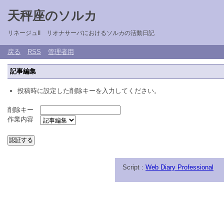
天秤座のソルカ
リネージュII リオナサーバにおけるソルカの活動日記
戻る
RSS
管理者用
記事編集
投稿時に設定した削除キーを入力してください。
削除キー
作業内容
Script :
Web Diary Professional