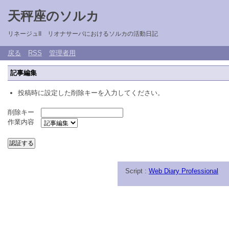
天秤座のソルカ
リネージュII リオナサーバにおけるソルカの活動日記
戻る
RSS
管理者用
記事編集
投稿時に設定した削除キーを入力してください。
削除キー
作業内容
Script :
Web Diary Professional