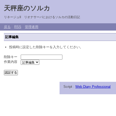
天秤座のソルカ
リネージュII リオナサーバにおけるソルカの活動日記
戻る
RSS
管理者用
記事編集
投稿時に設定した削除キーを入力してください。
削除キー
作業内容
Script :
Web Diary Professional