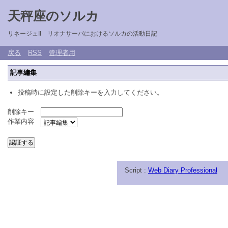
天秤座のソルカ
リネージュII リオナサーバにおけるソルカの活動日記
戻る
RSS
管理者用
記事編集
投稿時に設定した削除キーを入力してください。
削除キー
作業内容
Script :
Web Diary Professional