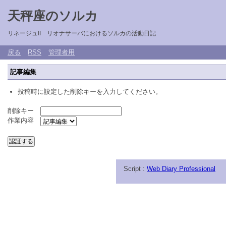
天秤座のソルカ
リネージュII リオナサーバにおけるソルカの活動日記
戻る
RSS
管理者用
記事編集
投稿時に設定した削除キーを入力してください。
削除キー
作業内容
Script :
Web Diary Professional