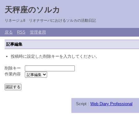
天秤座のソルカ
リネージュII リオナサーバにおけるソルカの活動日記
戻る
RSS
管理者用
記事編集
投稿時に設定した削除キーを入力してください。
削除キー
作業内容
Script :
Web Diary Professional