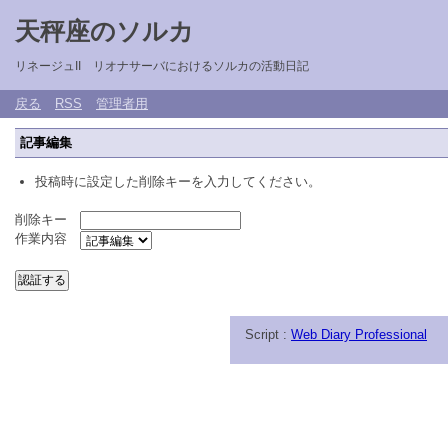
天秤座のソルカ
リネージュII リオナサーバにおけるソルカの活動日記
戻る
RSS
管理者用
記事編集
投稿時に設定した削除キーを入力してください。
削除キー
作業内容
Script :
Web Diary Professional