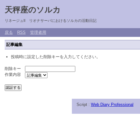
天秤座のソルカ
リネージュII リオナサーバにおけるソルカの活動日記
戻る
RSS
管理者用
記事編集
投稿時に設定した削除キーを入力してください。
削除キー
作業内容
Script :
Web Diary Professional