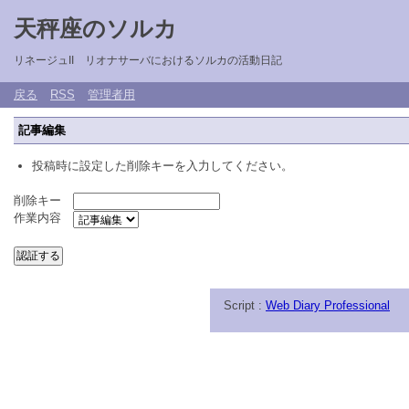
天秤座のソルカ
リネージュII リオナサーバにおけるソルカの活動日記
戻る
RSS
管理者用
記事編集
投稿時に設定した削除キーを入力してください。
削除キー
作業内容
Script :
Web Diary Professional