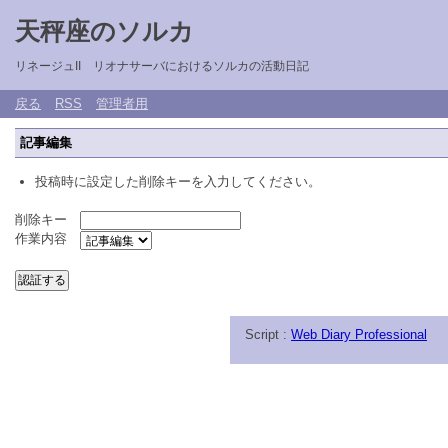
天秤座のソルカ
リネージュII リオナサーバにおけるソルカの活動日記
戻る
RSS
管理者用
記事編集
投稿時に設定した削除キーを入力してください。
削除キー
作業内容
Script :
Web Diary Professional