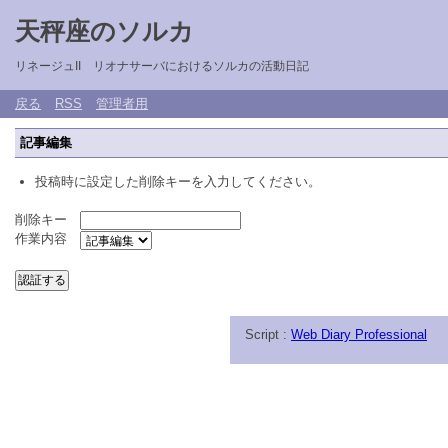
天秤座のソルカ
リネージュII リオナサーバにおけるソルカの活動日記
戻る
RSS
管理者用
記事編集
投稿時に設定した削除キーを入力してください。
削除キー
作業内容
Script :
Web Diary Professional