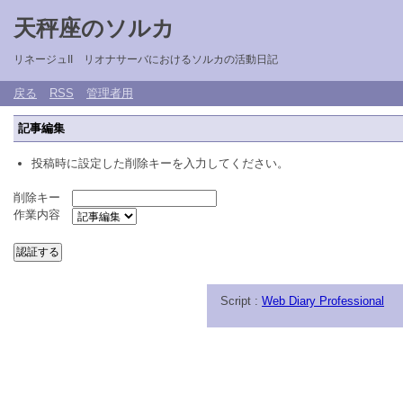
天秤座のソルカ
リネージュII リオナサーバにおけるソルカの活動日記
戻る
RSS
管理者用
記事編集
投稿時に設定した削除キーを入力してください。
削除キー
作業内容
Script :
Web Diary Professional