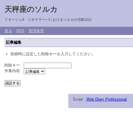
天秤座のソルカ
リネージュII リオナサーバにおけるソルカの活動日記
戻る
RSS
管理者用
記事編集
投稿時に設定した削除キーを入力してください。
削除キー
作業内容
Script :
Web Diary Professional