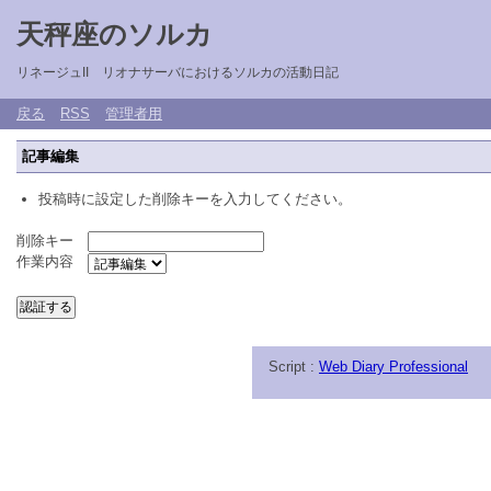
天秤座のソルカ
リネージュII リオナサーバにおけるソルカの活動日記
戻る
RSS
管理者用
記事編集
投稿時に設定した削除キーを入力してください。
削除キー
作業内容
Script :
Web Diary Professional