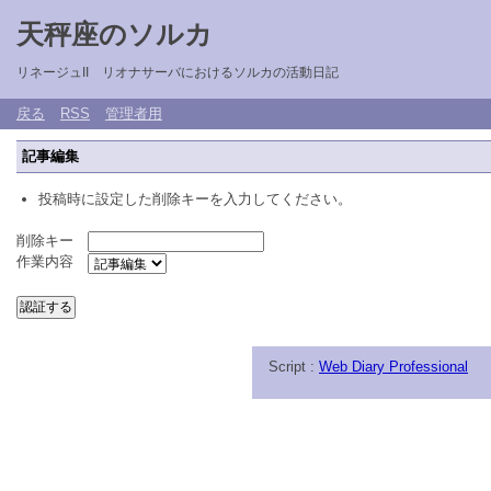
天秤座のソルカ
リネージュII リオナサーバにおけるソルカの活動日記
戻る
RSS
管理者用
記事編集
投稿時に設定した削除キーを入力してください。
削除キー
作業内容
Script :
Web Diary Professional