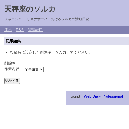
天秤座のソルカ
リネージュII リオナサーバにおけるソルカの活動日記
戻る
RSS
管理者用
記事編集
投稿時に設定した削除キーを入力してください。
削除キー
作業内容
Script :
Web Diary Professional