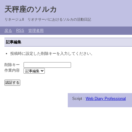
天秤座のソルカ
リネージュII リオナサーバにおけるソルカの活動日記
戻る
RSS
管理者用
記事編集
投稿時に設定した削除キーを入力してください。
削除キー
作業内容
Script :
Web Diary Professional