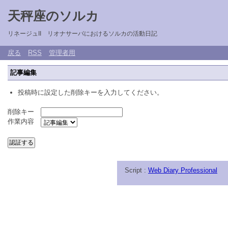
天秤座のソルカ
リネージュII リオナサーバにおけるソルカの活動日記
戻る
RSS
管理者用
記事編集
投稿時に設定した削除キーを入力してください。
削除キー
作業内容
Script :
Web Diary Professional