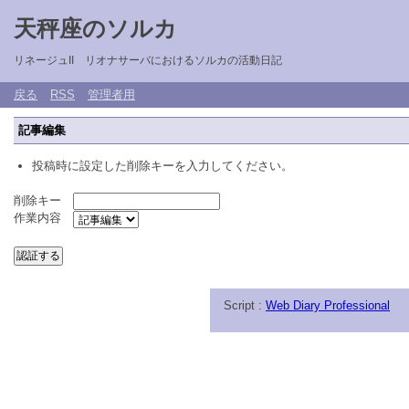
天秤座のソルカ
リネージュII リオナサーバにおけるソルカの活動日記
戻る
RSS
管理者用
記事編集
投稿時に設定した削除キーを入力してください。
削除キー
作業内容
Script :
Web Diary Professional