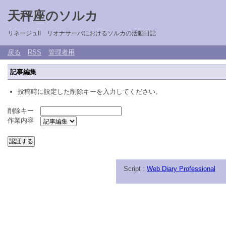
天秤座のソルカ
リネージュII リオナサーバにおけるソルカの活動日記
戻る
RSS
管理者用
記事編集
投稿時に設定した削除キーを入力してください。
削除キー
作業内容
Script :
Web Diary Professional