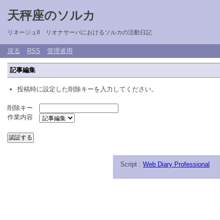
天秤座のソルカ
リネージュII リオナサーバにおけるソルカの活動日記
戻る
RSS
管理者用
記事編集
投稿時に設定した削除キーを入力してください。
削除キー
作業内容
Script :
Web Diary Professional