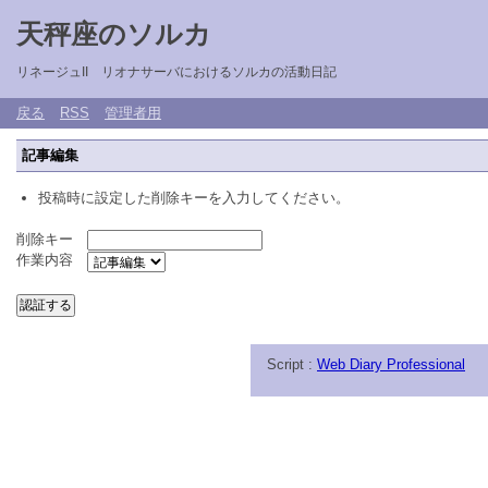
天秤座のソルカ
リネージュII リオナサーバにおけるソルカの活動日記
戻る
RSS
管理者用
記事編集
投稿時に設定した削除キーを入力してください。
削除キー
作業内容
Script :
Web Diary Professional