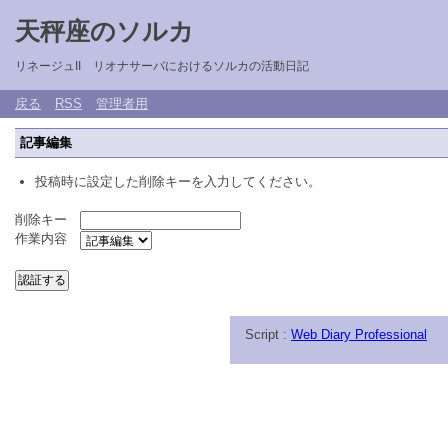
天秤座のソルカ
リネージュII リオナサーバにおけるソルカの活動日記
戻る
RSS
管理者用
記事編集
投稿時に設定した削除キーを入力してください。
削除キー
作業内容
Script :
Web Diary Professional