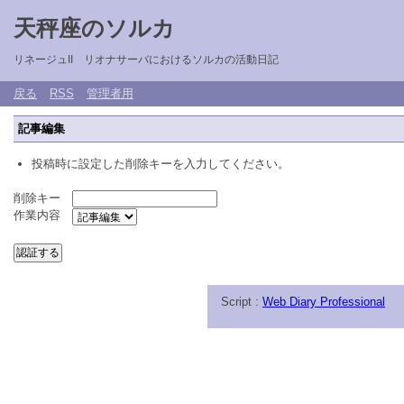
天秤座のソルカ
リネージュII リオナサーバにおけるソルカの活動日記
戻る
RSS
管理者用
記事編集
投稿時に設定した削除キーを入力してください。
削除キー
作業内容
Script :
Web Diary Professional