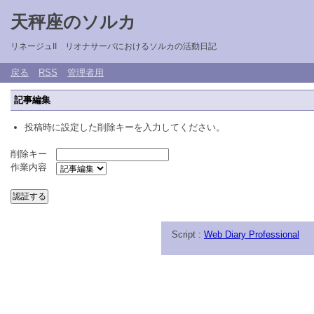
天秤座のソルカ
リネージュII リオナサーバにおけるソルカの活動日記
戻る
RSS
管理者用
記事編集
投稿時に設定した削除キーを入力してください。
削除キー
作業内容
Script :
Web Diary Professional