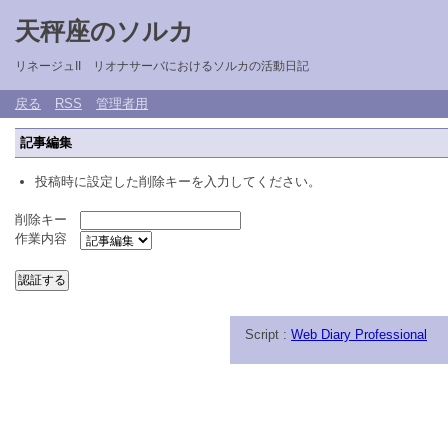
天秤座のソルカ
リネージュII リオナサーバにおけるソルカの活動日記
戻る
RSS
管理者用
記事編集
投稿時に設定した削除キーを入力してください。
削除キー
作業内容
Script :
Web Diary Professional