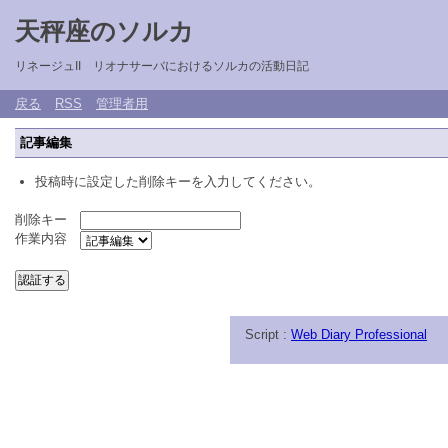
天秤座のソルカ
リネージュII リオナサーバにおけるソルカの活動日記
戻る
RSS
管理者用
記事編集
投稿時に設定した削除キーを入力してください。
削除キー
作業内容
Script :
Web Diary Professional