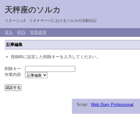
天秤座のソルカ
リネージュII リオナサーバにおけるソルカの活動日記
戻る
RSS
管理者用
記事編集
投稿時に設定した削除キーを入力してください。
削除キー
作業内容
Script :
Web Diary Professional