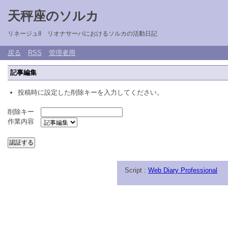
天秤座のソルカ
リネージュII リオナサーバにおけるソルカの活動日記
戻る
RSS
管理者用
記事編集
投稿時に設定した削除キーを入力してください。
削除キー
作業内容
Script :
Web Diary Professional