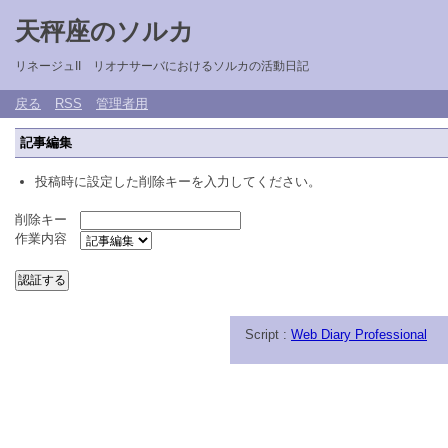
天秤座のソルカ
リネージュII リオナサーバにおけるソルカの活動日記
戻る
RSS
管理者用
記事編集
投稿時に設定した削除キーを入力してください。
削除キー
作業内容
Script :
Web Diary Professional