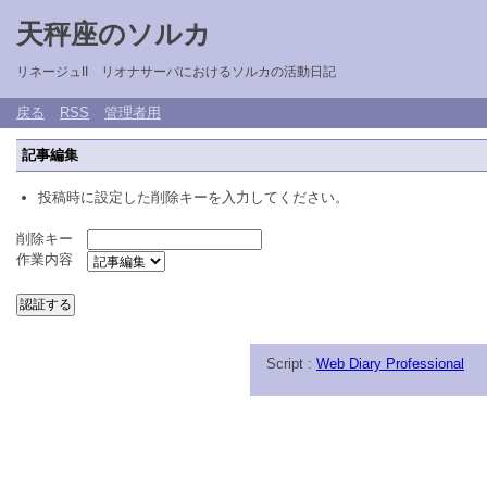
天秤座のソルカ
リネージュII リオナサーバにおけるソルカの活動日記
戻る
RSS
管理者用
記事編集
投稿時に設定した削除キーを入力してください。
削除キー
作業内容
Script :
Web Diary Professional