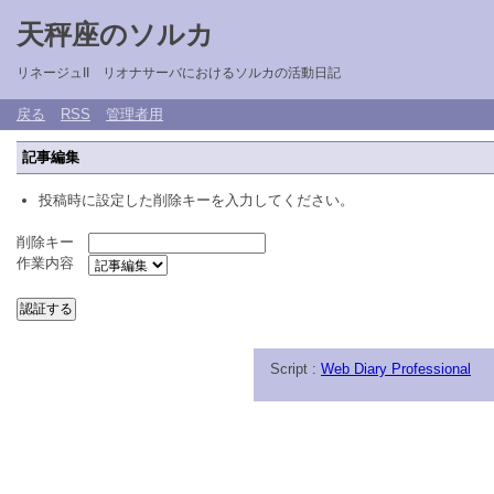
天秤座のソルカ
リネージュII リオナサーバにおけるソルカの活動日記
戻る
RSS
管理者用
記事編集
投稿時に設定した削除キーを入力してください。
削除キー
作業内容
Script :
Web Diary Professional