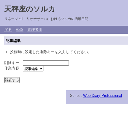
天秤座のソルカ
リネージュII リオナサーバにおけるソルカの活動日記
戻る
RSS
管理者用
記事編集
投稿時に設定した削除キーを入力してください。
削除キー
作業内容
Script :
Web Diary Professional