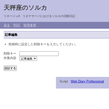
天秤座のソルカ
リネージュII リオナサーバにおけるソルカの活動日記
戻る
RSS
管理者用
記事編集
投稿時に設定した削除キーを入力してください。
削除キー
作業内容
Script :
Web Diary Professional