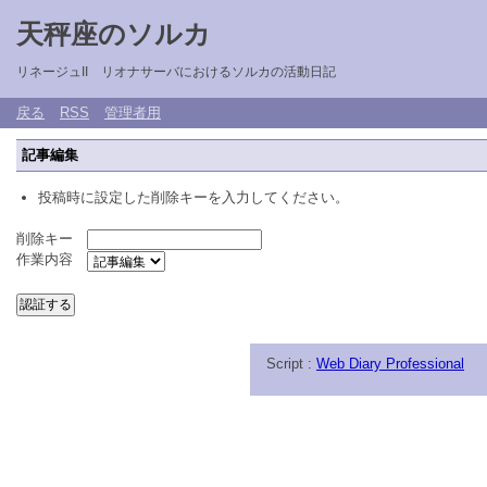
天秤座のソルカ
リネージュII リオナサーバにおけるソルカの活動日記
戻る
RSS
管理者用
記事編集
投稿時に設定した削除キーを入力してください。
削除キー
作業内容
Script :
Web Diary Professional