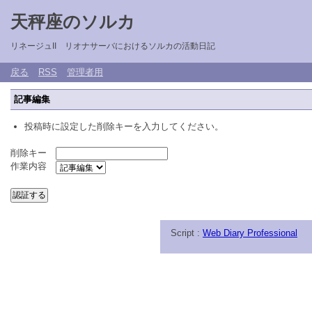
天秤座のソルカ
リネージュII リオナサーバにおけるソルカの活動日記
戻る
RSS
管理者用
記事編集
投稿時に設定した削除キーを入力してください。
削除キー
作業内容
Script :
Web Diary Professional