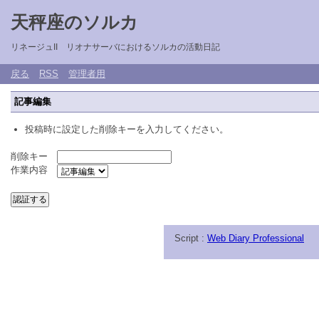
天秤座のソルカ
リネージュII リオナサーバにおけるソルカの活動日記
戻る
RSS
管理者用
記事編集
投稿時に設定した削除キーを入力してください。
削除キー
作業内容
Script :
Web Diary Professional