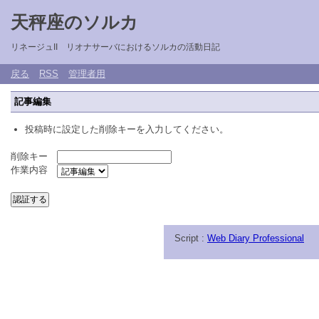
天秤座のソルカ
リネージュII リオナサーバにおけるソルカの活動日記
戻る
RSS
管理者用
記事編集
投稿時に設定した削除キーを入力してください。
削除キー
作業内容
Script :
Web Diary Professional