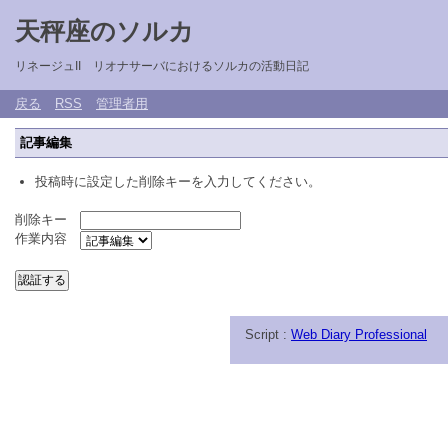
天秤座のソルカ
リネージュII リオナサーバにおけるソルカの活動日記
戻る
RSS
管理者用
記事編集
投稿時に設定した削除キーを入力してください。
削除キー
作業内容
Script :
Web Diary Professional