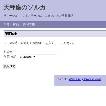
天秤座のソルカ
リネージュII リオナサーバにおけるソルカの活動日記
戻る
RSS
管理者用
記事編集
投稿時に設定した削除キーを入力してください。
削除キー
作業内容
Script :
Web Diary Professional