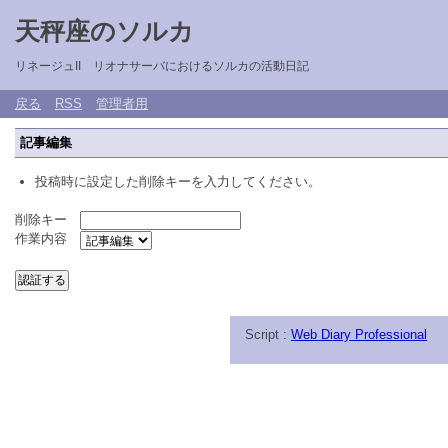
天秤座のソルカ
リネージュII リオナサーバにおけるソルカの活動日記
戻る
RSS
管理者用
記事編集
投稿時に設定した削除キーを入力してください。
削除キー
作業内容
Script :
Web Diary Professional