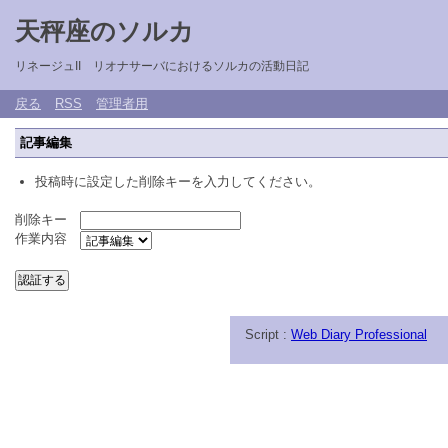
天秤座のソルカ
リネージュII リオナサーバにおけるソルカの活動日記
戻る
RSS
管理者用
記事編集
投稿時に設定した削除キーを入力してください。
削除キー
作業内容
Script :
Web Diary Professional